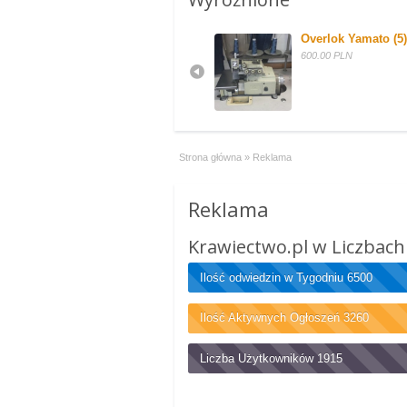
Wełna Włoska
Overlok Yamato (5)
40.00 PLN
600.00 PLN
Strona główna
»
Reklama
Reklama
Krawiectwo.pl w Liczbach
Ilość odwiedzin w Tygodniu
6500
Ilość Aktywnych Ogłoszeń
3260
Liczba Użytkowników
1915