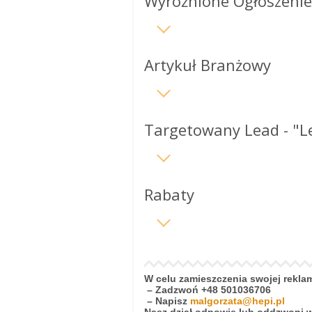
Wyróżnione Ogłoszenie
Artykuł Branżowy
Targetowany Lead - "
Rabaty
W celu zamieszczenia swojej rekla
– Zadzwoń +48 501036706
– Napisz
malgorzata@hepi.pl
Nasz dział odpowie lub oddzwoni w