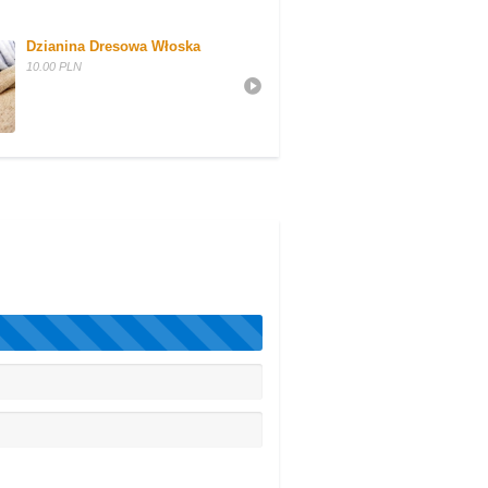
Dzianina Dresowa Włoska
Sprzedam maszyny 
przemysłowe JUKI, 
10.00 PLN
SUNSHINE,CSEPEL