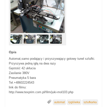
Opis
Automat,samo podający i przyszywający gotowy tunel szlufki.
Przyszywa jedną igłą na dwa razy
Gęstość 42 ukłucia
Zasilanie 380V
Pneumatyka 5 bara
Tel.+48602224543
link do filmu:
http://www.texprim.com.pl/film/juki-mol103.php
automat
ryglówka
szlufkarka