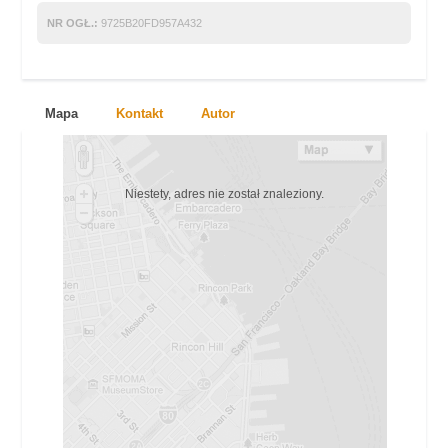
NR OGŁ.:
9725B20FD957A432
Mapa
Kontakt
Autor
Niestety, adres nie został znaleziony.