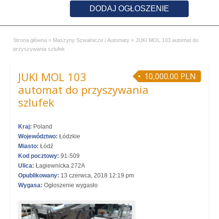
DODAJ OGŁOSZENIE
Strona główna
»
Maszyny Szwalnicze / Automaty
»
JUKI MOL 103 automat do
przyszywania szlufek
JUKI MOL 103
10,000.00 PLN
automat do przyszywania
szlufek
Kraj:
Poland
Województwo:
Łódzkie
Miasto:
Łódź
Kod pocztowy:
91-509
Ulica:
Łagiewnicka 272A
Opublikowany:
13 czerwca, 2018 12:19 pm
Wygasa:
Ogłoszenie wygasło