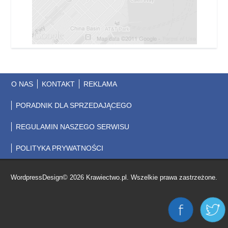
O NAS
KONTAKT
REKLAMA
PORADNIK DLA SPRZEDAJĄCEGO
REGULAMIN NASZEGO SERWISU
POLITYKA PRYWATNOŚCI
WordpressDesign© 2026 Krawiectwo.pl. Wszelkie prawa zastrzeżone.