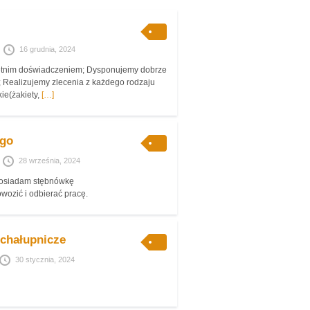
16 grudnia, 2024
letnim doświadczeniem; Dysponujemy dobrze
ealizujemy zlecenia z każdego rodzaju
kie(żakiety,
[…]
ego
28 września, 2024
Posiadam stębnówkę
ozić i odbierać pracę.
 chałupnicze
30 stycznia, 2024