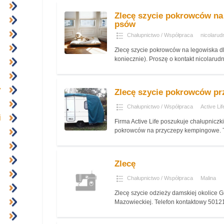
Zlecę szycie pokrowców na
psów
Chałupnictwo / Współpraca
nicolarud
Zlecę szycie pokrowców na legowiska dla
koniecznie). Proszę o kontakt nicolar
y
Zlecę szycie pokrowców pr
Chałupnictwo / Współpraca
Active Lif
i
Firma Active Life poszukuje chałupniczki
pokrowców na przyczepy kempingowe. 
Zlecę
Chałupnictwo / Współpraca
Malina
Zlecę szycie odzieży damskiej okolice 
Mazowieckiej. Telefon kontaktowy 501