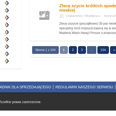
Zlecę szycie krótkich spod
meskie)
Chałupnictwo / Współpraca
Interesy9
Zlecę uszycie (początkowo) 30 par mes
specjalną niciś rozpuszczajacą się w w
Madeira Wash-Away) Prosze o propozy
Strona 1 z 104
1
2
3
…
104
››
ADNIK DLA SPRZEDAJĄCEGO
REGULAMIN NASZEGO SERWISU
szelkie prawa zastrzeżone.