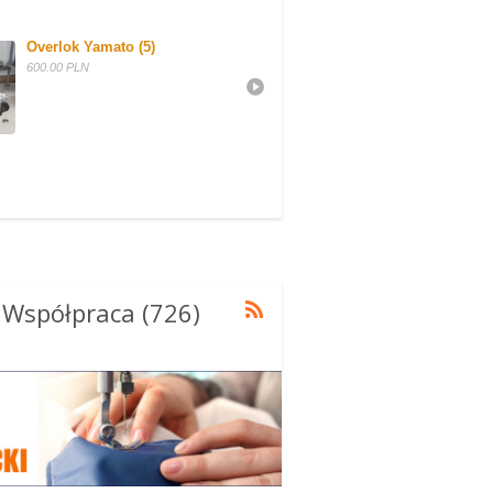
Overlok Yamato (5)
Dzianina Dresowa W
600.00 PLN
10.00 PLN
 Współpraca (726)