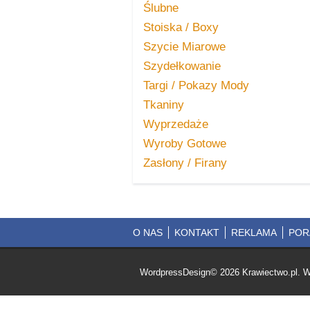
Ślubne
Stoiska / Boxy
Szycie Miarowe
Szydełkowanie
Targi / Pokazy Mody
Tkaniny
Wyprzedaże
Wyroby Gotowe
Zasłony / Firany
O NAS
KONTAKT
REKLAMA
POR
WordpressDesign© 2026 Krawiectwo.pl. W