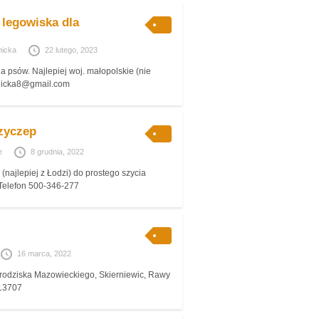
 legowiska dla
nicka
22 lutego, 2023
 psów. Najlepiej woj. małopolskie (nie
udnicka8@gmail.com
zyczep
e
8 grudnia, 2022
 (najlepiej z Łodzi) do prostego szycia
Telefon 500-346-277
16 marca, 2022
Grodziska Mazowieckiego, Skierniewic, Rawy
213707