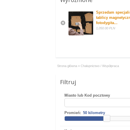
Wełna Włoska
Sprzedam specjalis
tablicy magnetyczn
40.00 PLN
fotodygita...
1,050.00 PLN
Strona główna
»
Chałupnictwo / Współpraca
Filtruj
Miasto lub Kod pocztowy
Promień: