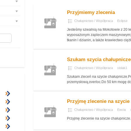
Przyjmiemy zlecenia
Chałupnictwo / Współpraca
Eclipse
Jesteśmy szwalnią na Mokotowie z 20 
wyposażonym zapleczem maszynowym; R
tkanin i dzianin, a także krawiectwo cięż
Szukam szycia chałupnicz
Chałupnictwo / Współpraca
violak1
Szukam zleceń na szycie chałupnicze.
przemysłową,overloc.Do 50 km mogę dow
Przyjmę zlecenie na szycie
Chałupnictwo / Współpraca
Ewcia
Przyjmę zlecenie na szycie chałupnicze.