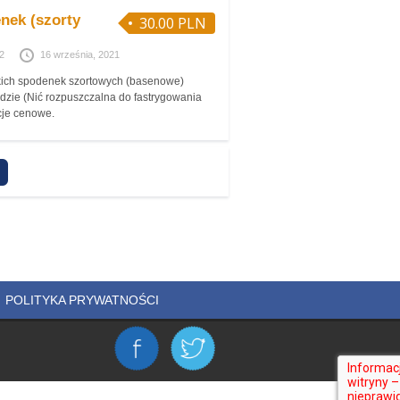
enek (szorty
30.00 PLN
2
16 września, 2021
kich spodenek szortowych (basenowe)
odzie (Nić rozpuszczalna do fastrygowania
cje cenowe.
POLITYKA PRYWATNOŚCI