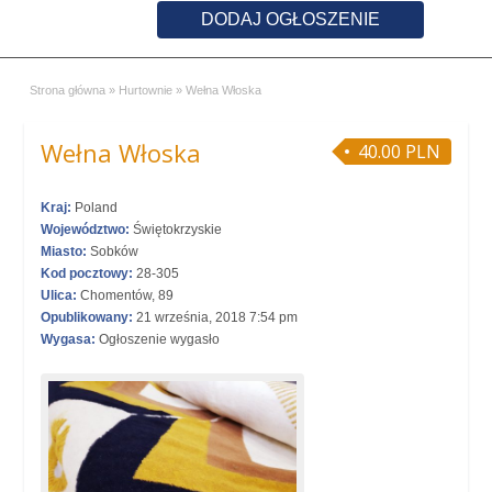
DODAJ OGŁOSZENIE
Strona główna
»
Hurtownie
»
Wełna Włoska
Wełna Włoska
40.00 PLN
Kraj:
Poland
Województwo:
Świętokrzyskie
Miasto:
Sobków
Kod pocztowy:
28-305
Ulica:
Chomentów, 89
Opublikowany:
21 września, 2018 7:54 pm
Wygasa:
Ogłoszenie wygasło