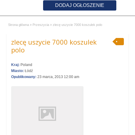
DODAJ OGŁOSZENIE
Strona główna
»
Przeszycia
»
zlecę uszycie 7000 koszulek polo
zlecę uszycie 7000 koszulek
polo
Kraj:
Poland
Miasto:
Łódź
Opublikowany:
23 marca, 2013 12:00 am