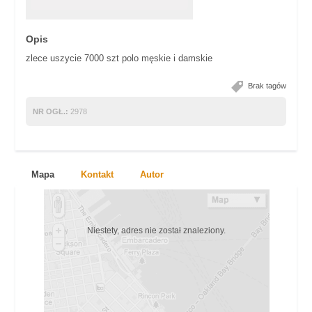
Opis
zlece uszycie 7000 szt polo męskie i damskie
Brak tagów
NR OGŁ.:
2978
Mapa
Kontakt
Autor
Niestety, adres nie został znaleziony.