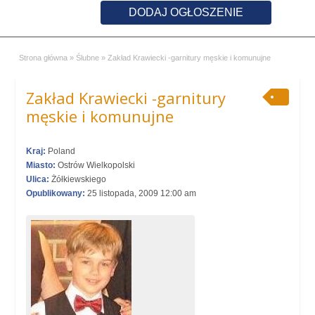
DODAJ OGŁOSZENIE
Strona główna
»
Ślubne
»
Zakład Krawiecki -garnitury męskie i komunujne
Zakład Krawiecki -garnitury
męskie i komunujne
Kraj:
Poland
Miasto:
Ostrów Wielkopolski
Ulica:
Żółkiewskiego
Opublikowany:
25 listopada, 2009 12:00 am