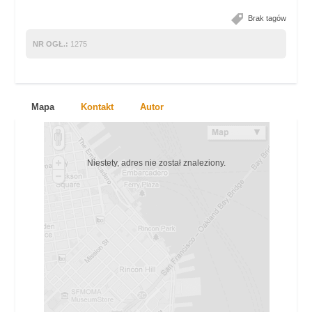
Brak tagów
NR OGŁ.:
1275
Mapa
Kontakt
Autor
Niestety, adres nie został znaleziony.