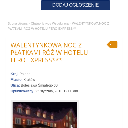
DODAJ OGŁOSZENIE
Strona główna
»
Chałupnictwo / Współpraca
»
WALENTYNKOWA NOC Z
PŁATKAMI RÓŻ W HOTELU FERO EXPRESS***
WALENTYNKOWA NOC Z
PŁATKAMI RÓŻ W HOTELU
FERO EXPRESS***
Kraj:
Poland
Miasto:
Kraków
Ulica:
Bolesława Śmiałego 60
Opublikowany:
25 stycznia, 2010 12:00 am