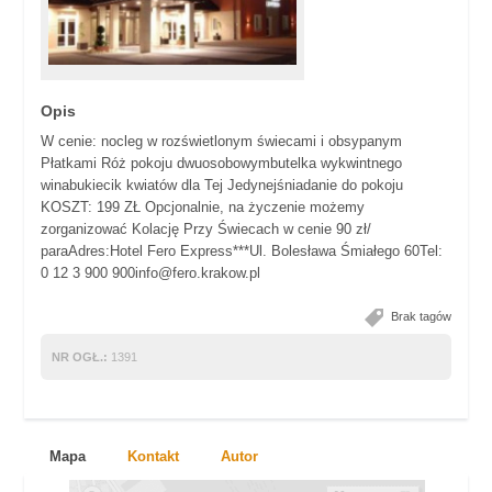
Opis
W cenie: nocleg w rozświetlonym świecami i obsypanym
Płatkami Róż pokoju dwuosobowymbutelka wykwintnego
winabukiecik kwiatów dla Tej Jedynejśniadanie do pokoju
KOSZT: 199 ZŁ Opcjonalnie, na życzenie możemy
zorganizować Kolację Przy Świecach w cenie 90 zł/
paraAdres:Hotel Fero Express***Ul. Bolesława Śmiałego 60Tel:
0 12 3 900 900info@fero.krakow.pl
Brak tagów
NR OGŁ.:
1391
Mapa
Kontakt
Autor