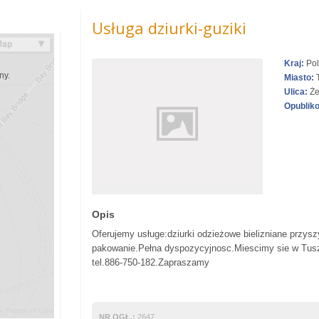
Usługa dziurki-guziki
Kraj:
Pol
ny.
Miasto:
T
Ulica:
Że
Opublik
Opis
Oferujemy usługe:dziurki odzieżowe bielizniane przys
pakowanie.Pełna dyspozycyjnosc.Miescimy sie w Tuszy
tel.886-750-182.Zapraszamy
NR OGŁ.:
2647