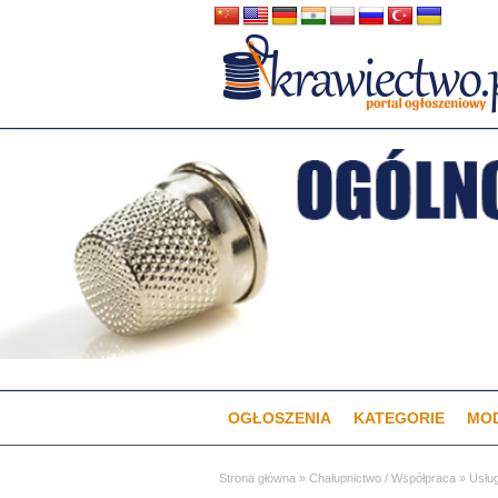
OGŁOSZENIA
KATEGORIE
MOD
Strona główna
»
Chałupnictwo / Współpraca
»
Usług