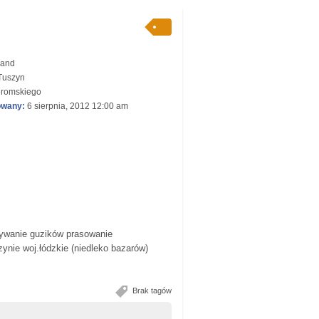
and
uszyn
romskiego
owany:
6 sierpnia, 2012 12:00 am
zywanie guzików prasowanie
nie woj.łódzkie (niedleko bazarów)
Brak tagów