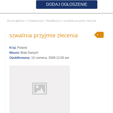
DODAJ OGŁOSZENIE
Strona główna
»
Chałupnictwo / Współpraca
»
szwalnia przyjmie zlecenia
szwalnia przyjmie zlecenia
Kraj:
Poland
Miasto:
Brak Danych
Opublikowany:
10 czerwca, 2008 12:00 am