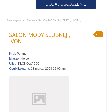
DODAJ OGŁOSZENIE
Strona główna
»
Ślubne
»
SALON MODY ŚLUBNEJ ,, IVON „
SALON MODY ŚLUBNEJ ,,
IVON „
Kraj:
Poland
Miasto:
Kielce
Ulica:
KLONOWA 55C
Opublikowany:
13 marca, 2009 12:00 am