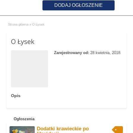
DODAJ OGŁOSZENIE
Strona główna
»
O Łysek
O Łysek
Zarejestrowany od:
28 kwietnia, 2018
Opis
Ogłoszenia
Dodatki krawieckie po