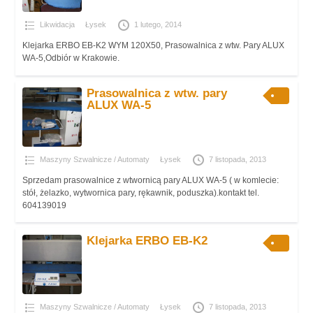
Likwidacja
Łysek
1 lutego, 2014
Klejarka ERBO EB-K2 WYM 120X50, Prasowalnica z wtw. Pary ALUX
WA-5,Odbiór w Krakowie.
Prasowalnica z wtw. pary
ALUX WA-5
Maszyny Szwalnicze / Automaty
Łysek
7 listopada, 2013
Sprzedam prasowalnice z wtwornicą pary ALUX WA-5 ( w komlecie:
stół, żelazko, wytwornica pary, rękawnik, poduszka).kontakt tel.
604139019
Klejarka ERBO EB-K2
Maszyny Szwalnicze / Automaty
Łysek
7 listopada, 2013