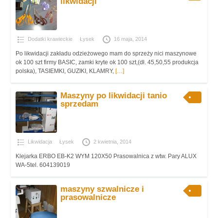
likwidacji
Dodatki krawieckie
Łysek
16 maja, 2014
Po likwidacji zakładu odzieżowego mam do sprzeży nici maszynowe
ok 100 szt firmy BASIC, zamki kryte ok 100 szt,(dł. 45,50,55 produkcja
polska), TASIEMKI, GUZIKI, KLAMRY,
[…]
Maszyny po likwidacji tanio
sprzedam
Likwidacja
Łysek
2 kwietnia, 2014
Klejarka ERBO EB-K2 WYM 120X50 Prasowalnica z wtw. Pary ALUX
WA-5tel. 604139019
maszyny szwalnicze i
prasowalnicze