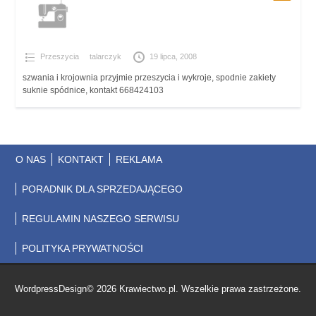
Przeszycia
talarczyk
19 lipca, 2008
szwania i krojownia przyjmie przeszycia i wykroje, spodnie zakiety
suknie spódnice, kontakt 668424103
O NAS
KONTAKT
REKLAMA
PORADNIK DLA SPRZEDAJĄCEGO
REGULAMIN NASZEGO SERWISU
POLITYKA PRYWATNOŚCI
WordpressDesign© 2026 Krawiectwo.pl. Wszelkie prawa zastrzeżone.