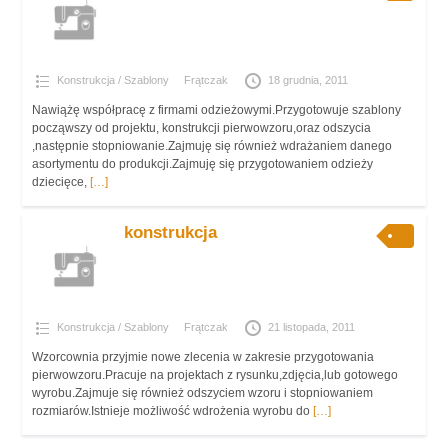
Konstrukcja / Szablony
Frątczak
18 grudnia, 2011
Nawiążę współpracę z firmami odzieżowymi.Przygotowuje szablony
począwszy od projektu, konstrukcji pierwowzoru,oraz odszycia
,następnie stopniowanie.Zajmuję się również wdrażaniem danego
asortymentu do produkcji.Zajmuję się przygotowaniem odzieży
dziecięce,
[…]
konstrukcja
Konstrukcja / Szablony
Frątczak
21 listopada, 2011
Wzorcownia przyjmie nowe zlecenia w zakresie przygotowania
pierwowzoru.Pracuje na projektach z rysunku,zdjęcia,lub gotowego
wyrobu.Zajmuje się również odszyciem wzoru i stopniowaniem
rozmiarów.Istnieje możliwość wdrożenia wyrobu do
[…]