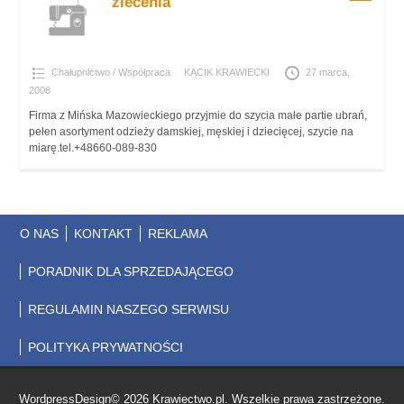
zlecenia
Chałupnictwo / Współpraca
KĄCIK KRAWIECKI
27 marca,
2008
Firma z Mińska Mazowieckiego przyjmie do szycia małe partie ubrań,
pełen asortyment odzieży damskiej, męskiej i dziecięcej, szycie na
miarę.tel.+48660-089-830
O NAS
KONTAKT
REKLAMA
PORADNIK DLA SPRZEDAJĄCEGO
REGULAMIN NASZEGO SERWISU
POLITYKA PRYWATNOŚCI
WordpressDesign© 2026 Krawiectwo.pl. Wszelkie prawa zastrzeżone.