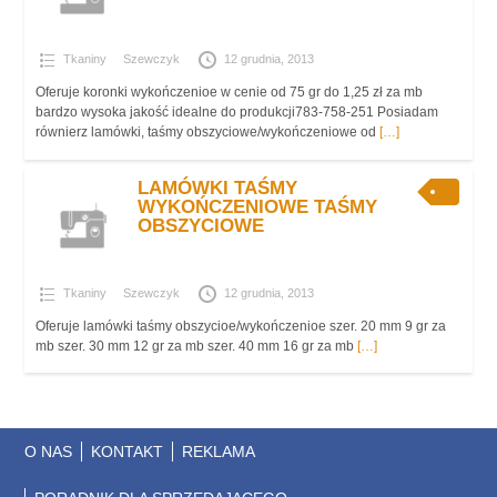
Tkaniny
Szewczyk
12 grudnia, 2013
Oferuje koronki wykończenioe w cenie od 75 gr do 1,25 zł za mb
bardzo wysoka jakość idealne do produkcji783-758-251 Posiadam
równierz lamówki, taśmy obszyciowe/wykończeniowe od
[…]
LAMÓWKI TAŚMY
WYKOŃCZENIOWE TAŚMY
OBSZYCIOWE
Tkaniny
Szewczyk
12 grudnia, 2013
Oferuje lamówki taśmy obszycioe/wykończenioe szer. 20 mm 9 gr za
mb szer. 30 mm 12 gr za mb szer. 40 mm 16 gr za mb
[…]
O NAS
KONTAKT
REKLAMA