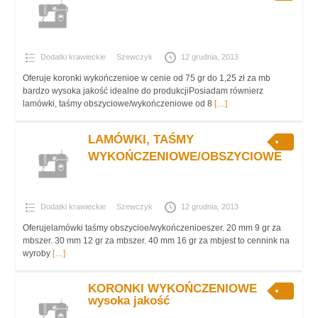
Dodatki krawieckie
Szewczyk
12 grudnia, 2013
Oferuje koronki wykończenioe w cenie od 75 gr do 1,25 zł za mb
bardzo wysoka jakość idealne do produkcjiPosiadam równierz
lamówki, taśmy obszyciowe/wykończeniowe od 8
[…]
LAMÓWKI, TAŚMY
WYKOŃCZENIOWE/OBSZYCIOWE
Dodatki krawieckie
Szewczyk
12 grudnia, 2013
Oferujelamówki taśmy obszycioe/wykończenioeszer. 20 mm 9 gr za
mbszer. 30 mm 12 gr za mbszer. 40 mm 16 gr za mbjest to cennink na
wyroby
[…]
KORONKI WYKOŃCZENIOWE
wysoka jakość