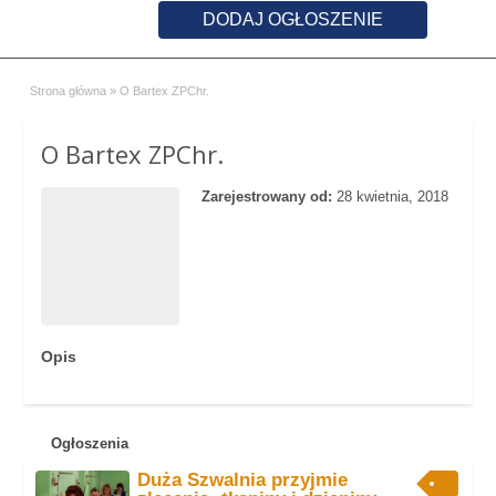
DODAJ OGŁOSZENIE
Strona główna
»
O Bartex ZPChr.
O Bartex ZPChr.
Zarejestrowany od:
28 kwietnia, 2018
Opis
Ogłoszenia
Duża Szwalnia przyjmie